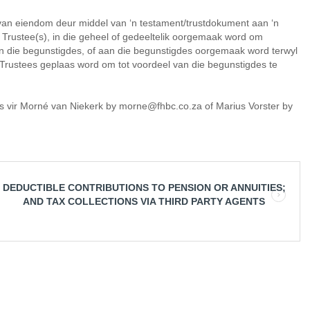
van eiendom deur middel van ‘n testament/trustdokument aan ‘n
 Trustee(s), in die geheel of gedeeltelik oorgemaak word om
an die begunstigdes, of aan die begunstigdes oorgemaak word terwyl
Trustees geplaas word om tot voordeel van die begunstigdes te
us vir Morné van Niekerk by morne@fhbc.co.za of Marius Vorster by
N DEDUCTIBLE CONTRIBUTIONS TO PENSION OR ANNUITIES;
AND TAX COLLECTIONS VIA THIRD PARTY AGENTS