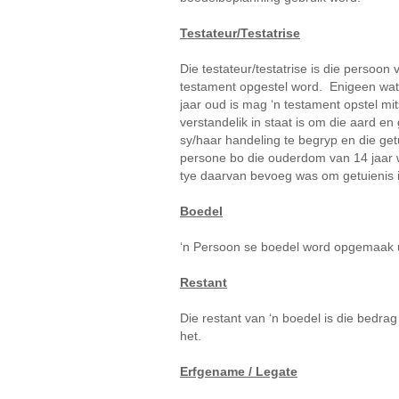
Testateur/Testatrise
Die testateur/testatrise is die persoon v
testament opgestel word. Enigeen wat
jaar oud is mag ‘n testament opstel mit
verstandelik in staat is om die aard en
sy/haar handeling te begryp en die ge
persone bo die ouderdom van 14 jaar 
tye daarvan bevoeg was om getuienis in
Boedel
‘n Persoon se boedel word opgemaak ui
Restant
Die restant van ‘n boedel is die bedrag
het.
Erfgename / Legate