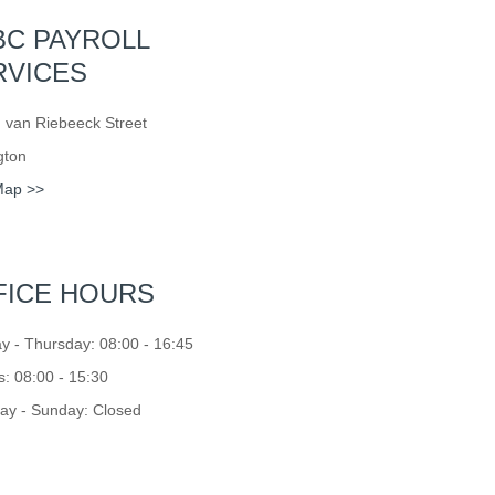
BC PAYROLL
RVICES
 van Riebeeck Street
gton
Map >>
FICE HOURS
 - Thursday: 08:00 - 16:45
s: 08:00 - 15:30
ay - Sunday: Closed