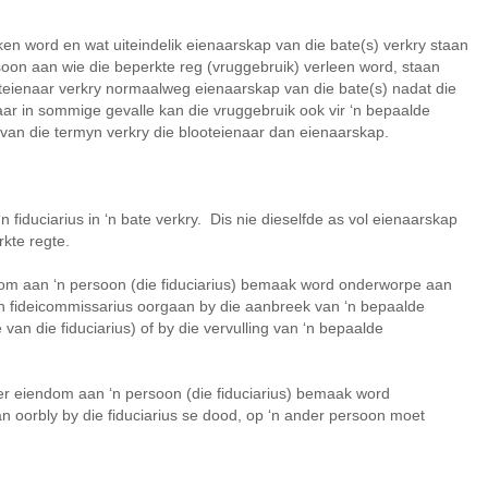
en word en wat uiteindelik eienaarskap van die bate(s) verkry staan
soon aan wie die beperkte reg (vruggebruik) verleen word, staan
teienaar verkry normaalweg eienaarskap van die bate(s) nadat die
ar in sommige gevalle kan die vruggebruik ook vir ‘n bepaalde
van die termyn verkry die blooteienaar dan eienaarskap.
n fiduciarius in ‘n bate verkry. Dis nie dieselfde as vol eienaarskap
rkte regte.
om aan ‘n persoon (die fiduciarius) bemaak word onderworpe aan
 ‘n fideicommissarius oorgaan by die aanbreek van ‘n bepaalde
van die fiduciarius) of by die vervulling van ‘n bepaalde
r eiendom aan ‘n persoon (die fiduciarius) bemaak word
n oorbly by die fiduciarius se dood, op ‘n ander persoon moet