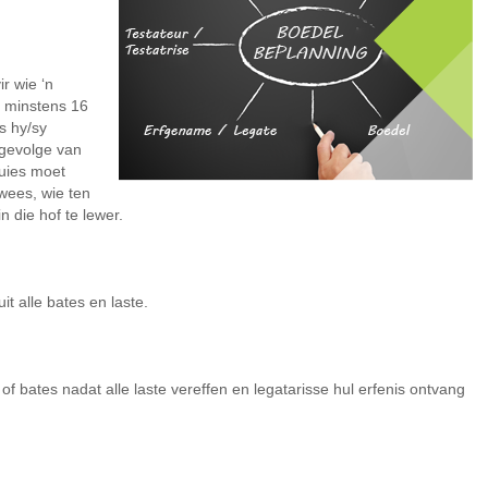
ir wie ‘n
 minstens 16
s hy/sy
 gevolge van
tuies moet
wees, wie ten
 die hof te lewer.
t alle bates en laste.
 of bates nadat alle laste vereffen en legatarisse hul erfenis ontvang