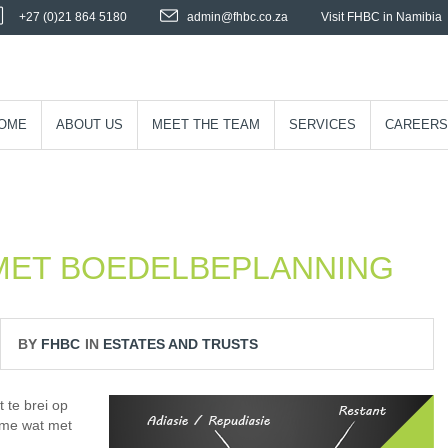
+27 (0)21 864 5180
admin@fhbc.co.za
Visit FHBC in Namibia
OME
ABOUT US
MEET THE TEAM
SERVICES
CAREERS
MET BOEDELBEPLANNING
BY
FHBC
IN
ESTATES AND TRUSTS
t te brei op
rme wat met