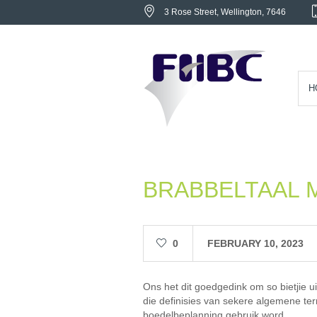
3 Rose Street
, Wellington,
7646
H
BRABBELTAAL 
0
FEBRUARY 10, 2023
Ons het dit goedgedink om so bietjie ui
die definisies van sekere algemene te
boedelbeplanning gebruik word.