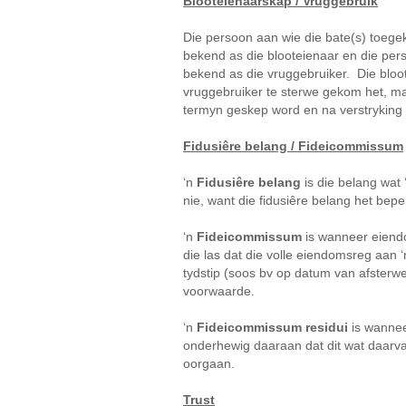
Blooteienaarskap / Vruggebruik
Die persoon aan wie die bate(s) toegek
bekend as die blooteienaar en die per
bekend as die vruggebruiker. Die bloo
vruggebruiker te sterwe gekom het, ma
termyn geskep word en na verstryking 
Fidusiêre belang / Fideicommissum
‘n
Fidusiêre belang
is die belang wat ‘
nie, want die fidusiêre belang het bepe
‘n
Fideicommissum
is wanneer eiend
die las dat die volle eiendomsreg aan
tydstip (soos bv op datum van afsterwe 
voorwaarde.
‘n
Fideicommissum residui
is wannee
onderhewig daaraan dat dit wat daarva
oorgaan.
Trust