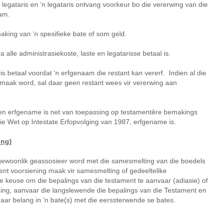
legataris en ‘n legataris ontvang voorkeur bo die vererwing van die
aam.
aking van ‘n spesifieke bate of som geld.
a alle administrasiekoste, laste en legatarisse betaal is.
s betaal voordat ‘n erfgenaam die restant kan vererf. Indien al die
emaak word, sal daar geen restant wees vir vererwing aan
 en erfgename is net van toepassing op testamentêre bemakings
ie Wet op Intestate Erfopvolging van 1987, erfgename is.
ing)
 gewoonlik geassosieer word met die samesmelting van die boedels
nt voorsiening maak vir samesmelting of gedeeltelike
e keuse om die bepalings van die testament te aanvaar (adiasie) of
ing, aanvaar die langslewende die bepalings van die Testament en
aar belang in ‘n bate(s) met die eerssterwende se bates.