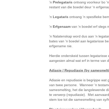
‘n
Prelegataris
ontvang voorkeur bo ‘n 
restant van die boedel deur ‘n erfgen
‘n
Legataris
ontvang ‘n spesifieke bem
‘n
Erfgenaam
van ‘n boedel erf slegs n
‘n Nalatenskap word dus aan ‘n legatari
bates van ‘n boedel aan legatarisse b
erfgename nie.
Hierdie onderskeid tussen legatarisse
aangesien almal wat erf in terme van d
Adiasie / Repudiasie (by samesmelt
Adiasie en repudiasie is begrippe wat
van twee persone. Wanneer ‘n testame
samesmelting, het die langslewende di
te verwerp (repudiasie). Met aanvaard
stem toe tot die samesmelting van sy/h