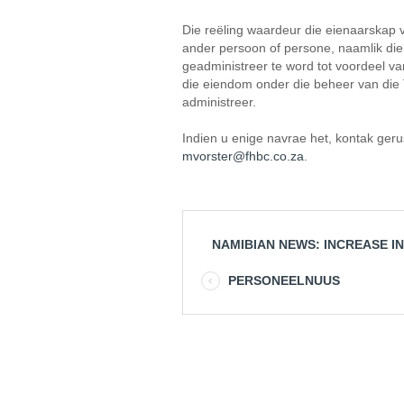
Die reëling waardeur die eienaarskap 
ander persoon of persone, naamlik die
geadministreer te word tot voordeel v
die eiendom onder die beheer van die 
administreer.
Indien u enige navrae het, kontak ger
mvorster@fhbc.co.za
.
NAMIBIAN NEWS: INCREASE I
PERSONEELNUUS