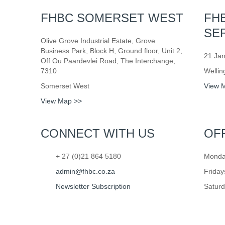
FHBC SOMERSET WEST
FH
SE
Olive Grove Industrial Estate, Grove
Business Park, Block H, Ground floor, Unit 2,
21 Jan
Off Ou Paardevlei Road, The Interchange,
7310
Wellin
Somerset West
View 
View Map >>
CONNECT WITH US
OF
+ 27 (0)21 864 5180
Monday
admin@fhbc.co.za
Friday
Newsletter Subscription
Saturd