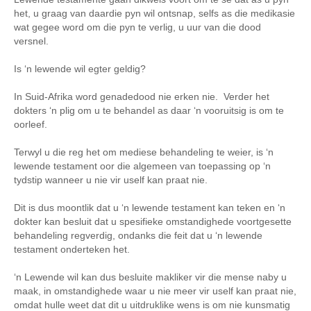
het, u graag van daardie pyn wil ontsnap, selfs as die medikasie
wat gegee word om die pyn te verlig, u uur van die dood
versnel.
Is ‘n lewende wil egter geldig?
In Suid-Afrika word genadedood nie erken nie. Verder het
dokters ‘n plig om u te behandel as daar ‘n vooruitsig is om te
oorleef.
Terwyl u die reg het om mediese behandeling te weier, is ‘n
lewende testament oor die algemeen van toepassing op ‘n
tydstip wanneer u nie vir uself kan praat nie.
Dit is dus moontlik dat u ‘n lewende testament kan teken en ‘n
dokter kan besluit dat u spesifieke omstandighede voortgesette
behandeling regverdig, ondanks die feit dat u ‘n lewende
testament onderteken het.
‘n Lewende wil kan dus besluite makliker vir die mense naby u
maak, in omstandighede waar u nie meer vir uself kan praat nie,
omdat hulle weet dat dit u uitdruklike wens is om nie kunsmatig