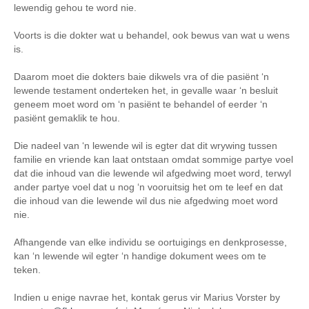
lewendig gehou te word nie.
Voorts is die dokter wat u behandel, ook bewus van wat u wens
is.
Daarom moet die dokters baie dikwels vra of die pasiënt ‘n
lewende testament onderteken het, in gevalle waar ‘n besluit
geneem moet word om ‘n pasiënt te behandel of eerder ‘n
pasiënt gemaklik te hou.
Die nadeel van ‘n lewende wil is egter dat dit wrywing tussen
familie en vriende kan laat ontstaan omdat sommige partye voel
dat die inhoud van die lewende wil afgedwing moet word, terwyl
ander partye voel dat u nog ‘n vooruitsig het om te leef en dat
die inhoud van die lewende wil dus nie afgedwing moet word
nie.
Afhangende van elke individu se oortuigings en denkprosesse,
kan ‘n lewende wil egter ‘n handige dokument wees om te
teken.
Indien u enige navrae het, kontak gerus vir Marius Vorster by