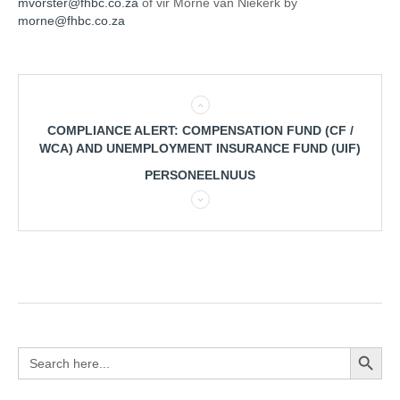
mvorster@fhbc.co.za
of vir Morné van Niekerk by
morne@fhbc.co.za
COMPLIANCE ALERT: COMPENSATION FUND (CF /
WCA) AND UNEMPLOYMENT INSURANCE FUND (UIF)
PERSONEELNUUS
Search Button
Search
for: