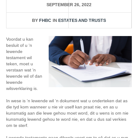
SEPTEMBER 26, 2022
BY
FHBC
IN
ESTATES AND TRUSTS
Voordat u kan
besluit of u ‘n
lewende
testament wil
teken, moet u
verstaan wat ‘n
lewende wil of dan
lewende
wilsverklaring is.
In wese is ‘n lewende wil ‘n dokument wat u onderteken dat as
die tyd kom wanneer u nie vir uself kan praat nie, en as u
kunsmatig aan die lewe gehou moet word, dit u wens is om nie
kunsmatig lewend gehou te word nie, en dat u dus sal verkies
om te sterf.
Lewende testamente gaan dikwels voort om te sê dat as u pyn