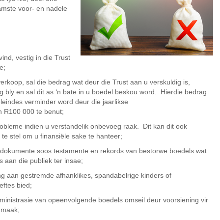
amste voor- en nadele
ind, vestig in die Trust
e;
erkoop, sal die bedrag wat deur die Trust aan u verskuldig is,
g bly en sal dit as ‘n bate in u boedel beskou word. Hierdie bedrag
leindes verminder word deur die jaarlikse
an R100 000 te benut;
robleme indien u verstandelik onbevoeg raak. Dit kan dit ook
e stel om u finansiële sake te hanteer;
 as dokumente soos testamente en rekords van bestorwe boedels wat
 aan die publiek ter insae;
ing aan gestremde afhanklikes, spandabelrige kinders of
ftes bied;
dministrasie van opeenvolgende boedels omseil deur voorsiening vir
 maak;