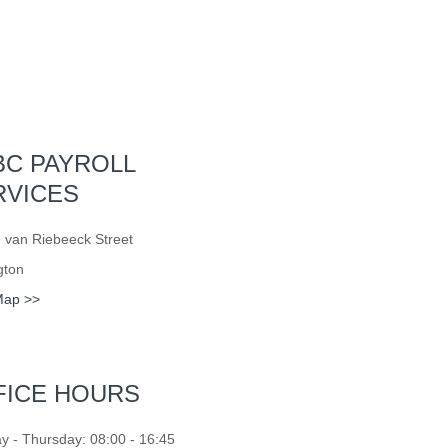
BC PAYROLL
RVICES
 van Riebeeck Street
gton
Map >>
FICE HOURS
 - Thursday: 08:00 - 16:45