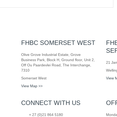
FHBC SOMERSET WEST
FH
SE
Olive Grove Industrial Estate, Grove
Business Park, Block H, Ground floor, Unit 2,
21 Jan
Off Ou Paardevlei Road, The Interchange,
7310
Wellin
Somerset West
View 
View Map >>
CONNECT WITH US
OF
+ 27 (0)21 864 5180
Monday