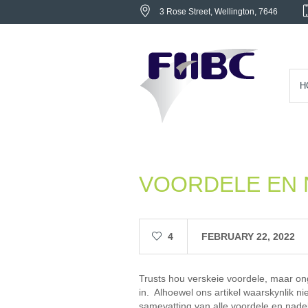
3 Rose Street
, Wellington,
7646
H
VOORDELE EN 
4
FEBRUARY 22, 2022
Trusts hou verskeie voordele, maar on
in. Alhoewel ons artikel waarskynlik nie
samevatting van alle voordele en nadel