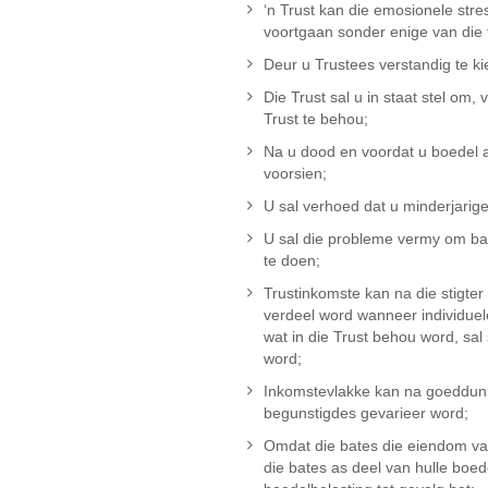
‘n Trust kan die emosionele stre
voortgaan sonder enige van die f
Deur u Trustees verstandig te ki
Die Trust sal u in staat stel om,
Trust te behou;
Na u dood en voordat u boedel af
voorsien;
U sal verhoed dat u minderjarige
U sal die probleme vermy om bat
te doen;
Trustinkomste kan na die stigte
verdeel word wanneer individuel
wat in die Trust behou word, sal
word;
Inkomstevlakke kan na goeddunk
begunstigdes gevarieer word;
Omdat die bates die eiendom van 
die bates as deel van hulle boede