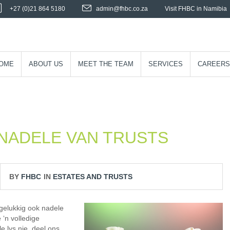
+27 (0)21 864 5180
admin@fhbc.co.za
Visit FHBC in Namibia
OME
ABOUT US
MEET THE TEAM
SERVICES
CAREERS
NADELE VAN TRUSTS
BY
FHBC
IN
ESTATES AND TRUSTS
gelukkig ook nadele
 ‘n volledige
e lys nie, deel ons