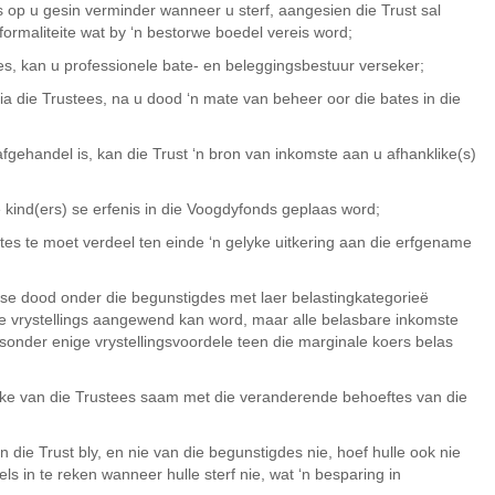
s op u gesin verminder wanneer u sterf, aangesien die Trust sal
ormaliteite wat by ‘n bestorwe boedel vereis word;
es, kan u professionele bate- en beleggingsbestuur verseker;
 via die Trustees, na u dood ‘n mate van beheer oor die bates in die
gehandel is, kan die Trust ‘n bron van inkomste aan u afhanklike(s)
 kind(ers) se erfenis in die Voogdyfonds geplaas word;
es te moet verdeel ten einde ‘n gelyke uitkering aan die erfgename
r se dood onder die begunstigdes met laer belastingkategorieë
e vrystellings aangewend kan word, maar alle belasbare inkomste
 sonder enige vrystellingsvoordele teen die marginale koers belas
e van die Trustees saam met die veranderende behoeftes van die
die Trust bly, en nie van die begunstigdes nie, hoef hulle ook nie
ls in te reken wanneer hulle sterf nie, wat ‘n besparing in