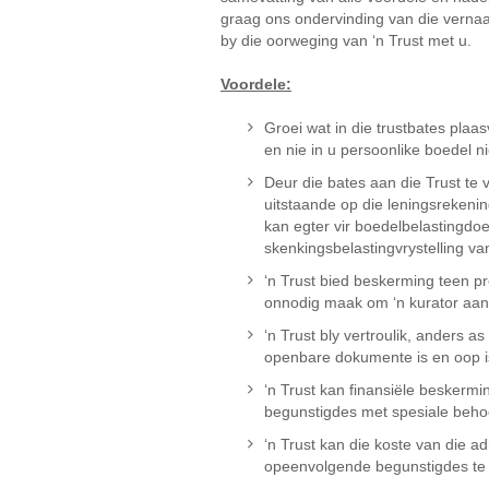
graag ons ondervinding van die verna
by die oorweging van ‘n Trust met u.
Voordele:
Groei wat in die trustbates plaasv
en nie in u persoonlike boedel ni
Deur die bates aan die Trust te v
uitstaande op die leningsrekenin
kan egter vir boedelbelastingdoe
skenkingsbelastingvrystelling v
‘n Trust bied beskerming teen p
onnodig maak om ‘n kurator aan t
‘n Trust bly vertroulik, anders
openbare dokumente is en oop is
‘n Trust kan finansiële beskerm
begunstigdes met spesiale behoe
‘n Trust kan die koste van die a
opeenvolgende begunstigdes te