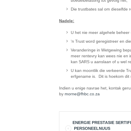
boedelbelasting tot gevolg het;
Die trustbates sal om dieselfde
Nadele:
U het nie meer algehele beheer o
‘n Trust word geregistreer en d
Veranderinge in Wetgewing bepaa
meer rentevry kan wees nie en i
kan SARS u aanslaan of u wel re
U kan moontlik die verkeerde T
erfgename is. Dit is hoekom dit 
Indien u enige navrae het, kontak geru
by
morne@fhbc.co.za
ENERGIE PRESTASIE SERTI
PERSONEELNUUS