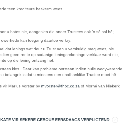
 rede teen krediteure beskerm wees.
or u bates nie, aangesien die ander Trustees ook ‘n sê sal hê;
ie owerhede kan toegang daartoe verkry;
l dat lenings wat deur u Trust aan u verskuldig mag wees, nie
ndien geen rente op sodanige leningsrekeninge verklaar word nie,
nte op die lening ontvang het;
rustees kies. Daar kan probleme ontstaan indien hulle wedywerende
so belangrik is dat u minstens een onafhanklike Trustee moet hê.
s vir Marius Vorster by
mvorster@fhbc.co.za
of Morné van Niekerk
FIKATE VIR SEKERE GEBOUE EERSDAAGS VERPLIGTEND