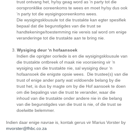
trust ontvang het, hy/sy geag word as ‘n party tot die
oorspronklike ooreenkoms te wees en moet hy/sy dus ook
‘n party tot die wysigingooreenkoms wees.
Die wysigingsklousule tot die trustakte kan egter spesifiek
bepaal dat die begunstigdes van die trust se
handtekeninge/toestemming nie vereis sal word om enige
veranderinge tot die trustakte aan te bring nie.
Wysiging deur ‘n hofaansoek
Indien die oprigter oorlede is en die wysigingsklousule van
die trustakte ontbreek of maak nie voorsiening vir ‘n
wysiging van die trustakte nie, sal wysiging deur ‘n
hofaansoek die enigste opsie wees. Die trustee(s) van die
trust of enige ander party wat voldoende belang by die
trust het, is dus by magte om by die Hof aansoek te doen
om die bepalings van die trust te verander, waar die
inhoud van die trustakte onder andere nie in die belang
van die begunstigdes van die trust is nie, of die trust se
doelwitte belemmer.
Indien daar enige navrae is, kontak gerus vir Marius Vorster by
mvorster@fhbc.co.za