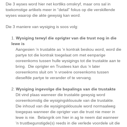
Die 3 wyses word hier net kortliks omskryf, maar ons sal in
toekomstige artikels meer in “detail” fokus op die verskillende
wyses waarop die akte gewysig kan word.
Die 3 maniere van wysiging is soos volg:
Wysiging terwyl die oprigter van die trust nog in die
lewe is
Aangesien ‘n trustakte as ‘n kontrak beskou word, word die
partye tot die kontrak toegelaat om met eenparige
ooreenkoms tussen hulle wysigings tot die trustakte aan te
bring. Die oprigter en Trustees kan dus ‘n later
ooreenkoms sluit om ‘n vroeëre ooreenkoms tussen
dieselfde partye te verander of te vervang.
Wysiging ingevolge die bepalings van die trustakte
Dit vind plaas wanneer die trustakte gewysig word
ooreenkomstig die wysigingsklousule van die trustakte.
Die inhoud van die wysigingsklousule word normaalweg
toegepas wanneer die oprigter van die trust nie meer in
lewe is nie. Belangrik om hier in ag te neem dat wanneer
‘n trustbegunstigde(s) reeds in die verlede voordele uit die