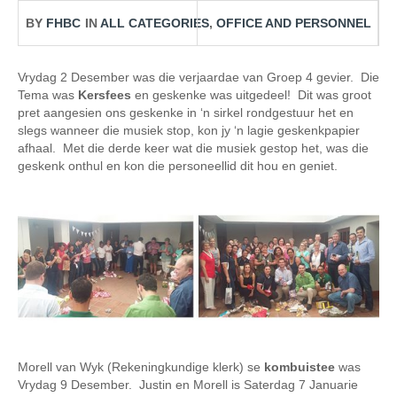
BY
FHBC
IN
ALL CATEGORIES
,
OFFICE AND PERSONNEL
Vrydag 2 Desember was die verjaardae van Groep 4 gevier. Die
Tema was
Kersfees
en geskenke was uitgedeel! Dit was groot
pret aangesien ons geskenke in ‘n sirkel rondgestuur het en
slegs wanneer die musiek stop, kon jy ‘n lagie geskenkpapier
afhaal. Met die derde keer wat die musiek gestop het, was die
geskenk onthul en kon die personeellid dit hou en geniet.
Morell van Wyk (Rekeningkundige klerk) se
kombuistee
was
Vrydag 9 Desember. Justin en Morell is Saterdag 7 Januarie